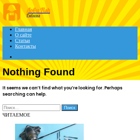
Menu
Лови Fish
Рыбалка
Главная
О сайте
Статьи
Контакты
Search
for
Nothing Found
It seems we can’t find what you’re looking for. Perhaps
searching can help.
Найти:
ЧИТАЕМОЕ