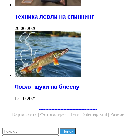
Техника ловли на спиннинг
29.06.2026
Ловля щуки на блесну
12.10.2025
Facebook
Twitter
WhatsApp
Telegram
--------------------------------------
Карта сайта |
Фотогалерея |
Теги |
Sitemap.xml |
Разное
Close
Найти: