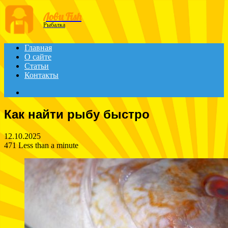
Menu
Лови Fish
Рыбалка
Главная
О сайте
Статьи
Контакты
Search
for
Как найти рыбу быстро
12.10.2025
471
Less than a minute