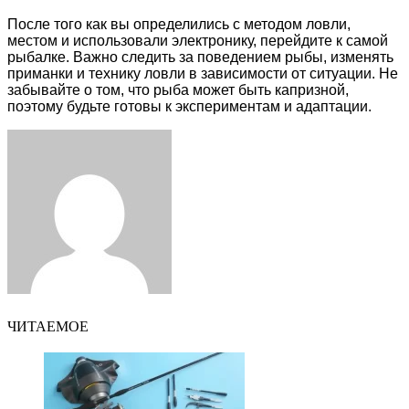
После того как вы определились с методом ловли,
местом и использовали электронику, перейдите к самой
рыбалке. Важно следить за поведением рыбы, изменять
приманки и технику ловли в зависимости от ситуации. Не
забывайте о том, что рыба может быть капризной,
поэтому будьте готовы к экспериментам и адаптации.
Facebook
Twitter
LinkedIn
Tumblr
Pinterest
Reddit
VKontakte
Odnoklassniki
Skype
WhatsApp
Telegram
Viber
Share
Print
via
Email
ЧИТАЕМОЕ